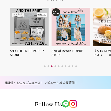
姫路得
AND THE FRIET POPUP
San-ai Resort POPUP
【7/15 NE
STORE
STORE
ィスリー 
HOME
ショップニュース
レビュー４.９の高評価‼️
Follow Us