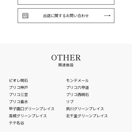
出店に関するお問い合わせ
OTHER
関連施設
ピオレ明石
モンテメール
プリコ神戸
プリコ六甲道
プリコ三宮
プリコ西明石
プリコ垂水
リブ
甲子園口グリーンプレイス
夙川グリーンプレイス
高槻グリーンプレイス
北千里グリーンプレイス
テテ名谷