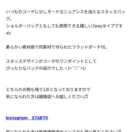
いつものコーデに少しモードなニュアンスを加えるスタッズバッ
グ。
ショルダーバッグともしても使用できる嬉しい2wayタイプです
✍
柔らかい素材感で同素材で作られたフラットポーチ付。
スタッズデザインがコーデのワンポイントとして
ぴったりなバッグの紹介でしたヽ(=´▽`=)ﾉ
どちらのお色も残り1点となっておりますので
気になられた方は姫路店へお越しください♫
Instagram START!!
気になられた方は是非姫路店のインスタも見に来てください♫