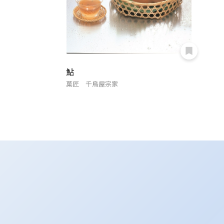
鮎
菓匠 千鳥屋宗家