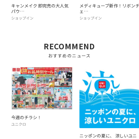
ミ
キャンメイク 即完売の大人気
メディキューブ新作！リボン
パウ…
ェ…
ショップイン
ショップイン
RECOMMEND
おすすめのニュース
今週のチラシ！
ユニクロ
ニッポンの夏に、 涼しいユニ