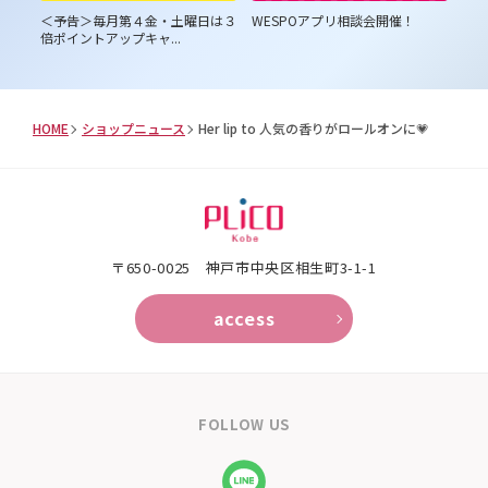
員様
＜予告＞毎月第４金・土曜日は３
WESPOアプリ相談会開催！
プ
倍ポイントアップキャ...
HOME
ショップニュース
Her lip to 人気の香りがロールオンに💗
〒650-0025 神⼾市中央区相⽣町3-1-1
access
FOLLOW US