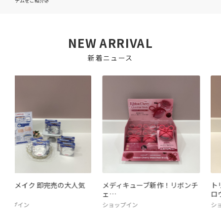
テムをご紹介🌿
NEW ARRIVAL
新着ニュース
大人気
メディキューブ新作！リボンチ
トリデンから『ダイブイ
ェ…
ロウ…
ショップイン
ショップイン