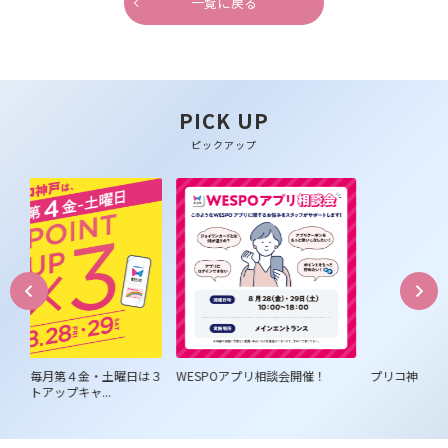
一覧に戻る
PICK UP
ピックアップ
土曜日は３
WESPOアプリ相談会開催！
プリコ神戸「旬の美味しいもの」
.