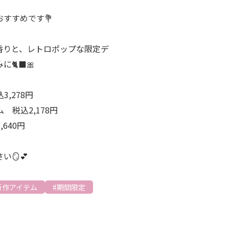
すすめです💐
香りと、レトロポップな限定デ
‍⬛🎀
,278円
 税込2,178円
640円
🪞💕
新作アイテム
期間限定