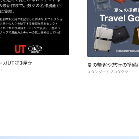
ンガUT第3弾☆
夏の帰省や旅行の準備
ロ
スタンダードプロダクツ