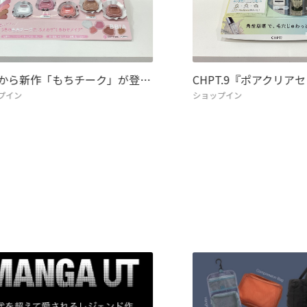
IAから新作「もちチーク」が登…
CHPT.9『ポアクリア
プイン
ショップイン