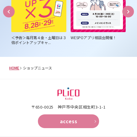
員様
＜予告＞毎月第４金・土曜日は３
WESPOアプリ相談会開催！
プ
倍ポイントアップキャ...
HOME
ショップニュース
〒650-0025 神⼾市中央区相⽣町3-1-1
access