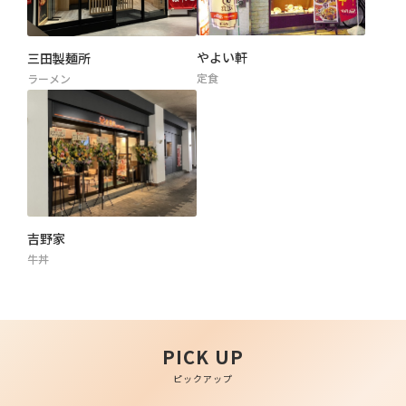
やよい軒
三田製麺所
定食
ラーメン
吉野家
牛丼
PICK UP
ピックアップ