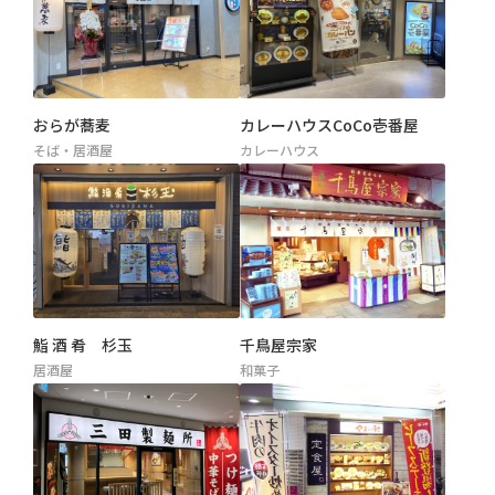
おらが蕎麦
カレーハウスCoCo壱番屋
そば・居酒屋
カレーハウス
鮨 酒 肴 杉玉
千鳥屋宗家
居酒屋
和菓子