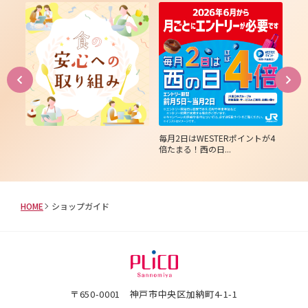
は３
毎月2日はWESTERポイントが4
【W
倍たまる！西の日...
1,0
HOME
ショップガイド
〒650-0001 神戸市中央区加納町4-1-1