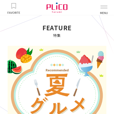
FAVORITE
MENU
FEATURE
特集