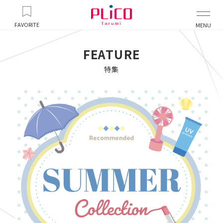
FAVORITE
MENU
FEATURE
特集