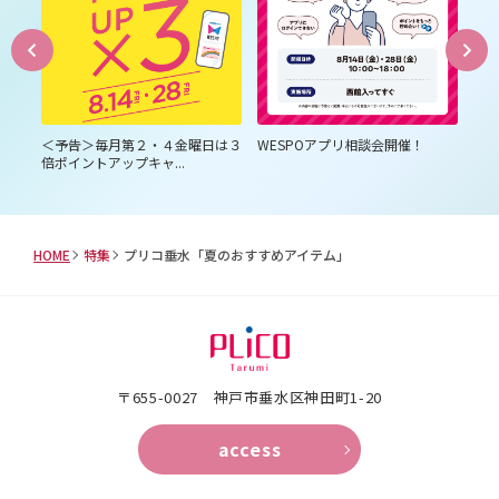
員様
＜予告＞毎月第２・４金曜日は３
WESPOアプリ相談会開催！
プ
倍ポイントアップキャ...
HOME
特集
プリコ垂水「夏のおすすめアイテム」
〒655-0027 神戸市垂水区神田町1-20
access