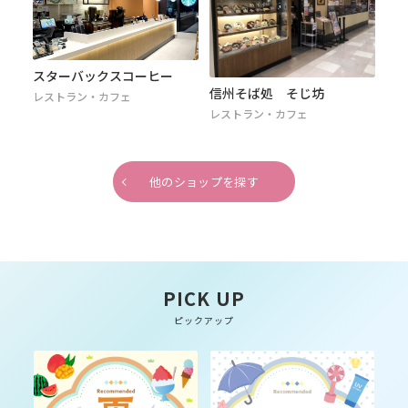
スターバックスコーヒー
み
信州そば処 そじ坊
レストラン・カフェ
レス
レストラン・カフェ
他のショップを探す
PICK UP
ピックアップ