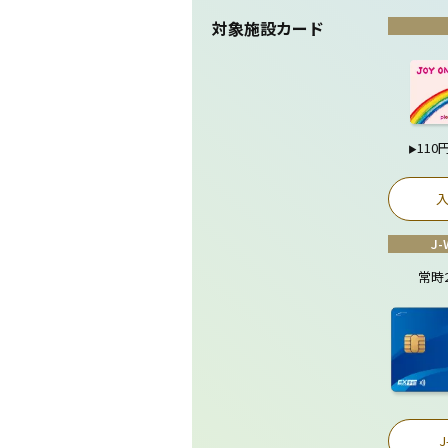
対象施設カード
11
▶
J
常時