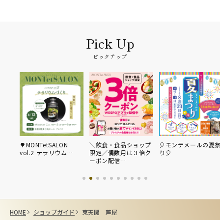
ピックアップ
🌳MONTetSALON
＼飲食・食品ショップ
🎈モンテメールの夏
vol.2 テラリウム…
限定／偶数月は３倍ク
り🎈
ーポン配信…
HOME
ショップガイド
東天閣 芦屋