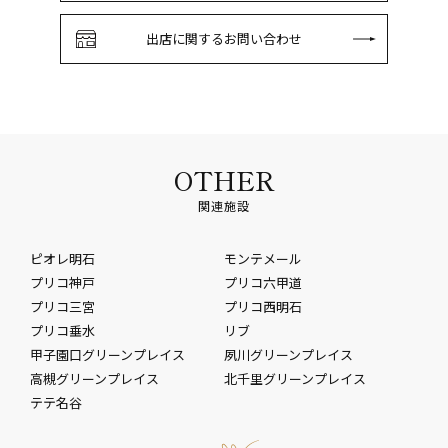
出店に関するお問い合わせ
OTHER
関連施設
ピオレ明石
モンテメール
プリコ神戸
プリコ六甲道
プリコ三宮
プリコ西明石
プリコ垂水
リブ
甲子園口グリーンプレイス
夙川グリーンプレイス
高槻グリーンプレイス
北千里グリーンプレイス
テテ名谷