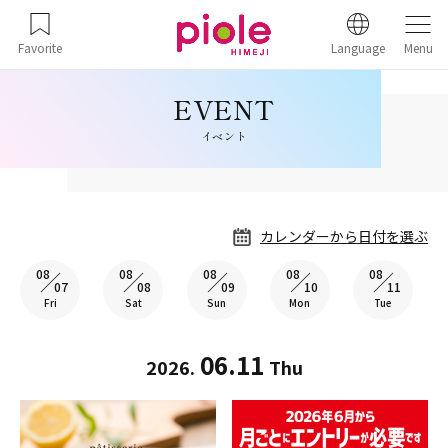
Favorite
Language
Menu
イベント
カレンダーから日付を選ぶ
08
08
08
08
08
07
08
09
10
11
Fri
Sat
Sun
Mon
Tue
06.11
2026.
Thu