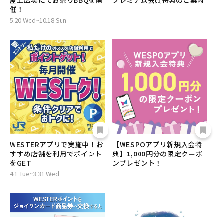
屋上広場にてお祭りBBQを開
プレミアム会員特典のご案内
催！
5.20 Wed~10.18 Sun
WESTERアプリで実施中！お
【WESPOアプリ新規入会特
すすめ店舗を利用でポイント
典】1,000円分の限定クーポ
をGET
ンプレゼント！
4.1 Tue~3.31 Wed