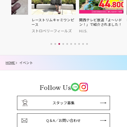
レーストリムキャミワンピ
関西テレビ放送「よ～いド
Fur Sabot 
ース
ン！」で紹介されました！
ランダ
ストロベリーフィールズ
H.I.S.
HOME
イベント
Follow Us
スタッフ募集
Q＆A／お問い合わせ