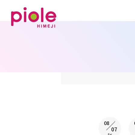
08
07
Fri