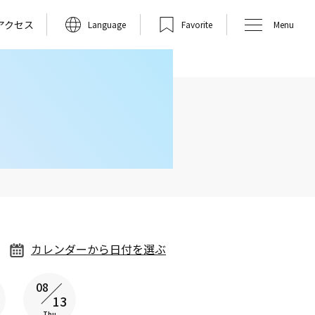
アクセス
Language
Favorite
Menu
カレンダーから日付を選ぶ
08
08
08
08
13
14
15
16
Thu
Fri
Sat
Sun