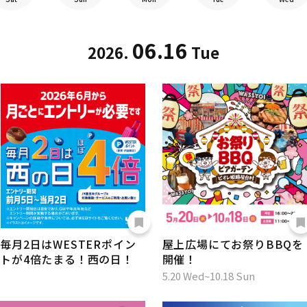
06.16
2026.
Tue
毎月2日はWESTERポイン
屋上広場にてお祭りBBQを
トが4倍たまる！西の日！
開催！
5.20 Wed~10.18 Sun