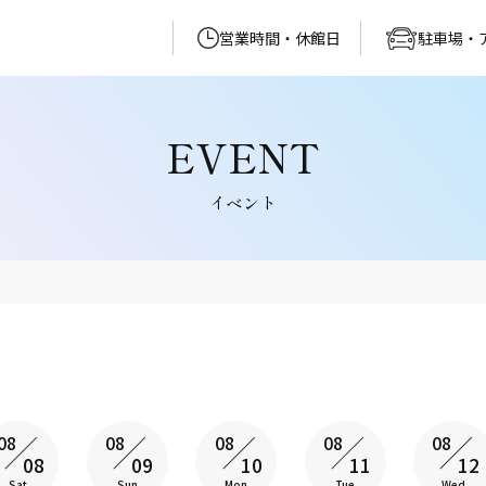
営業時間・休館日
駐車場・
イベント
08
08
08
08
08
08
09
10
11
12
Sat
Sun
Mon
Tue
Wed