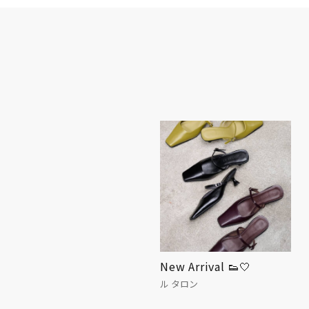
おかげさまでハンズは50
New Arrival 👟🤍
周年
ル タロン
ハンズ