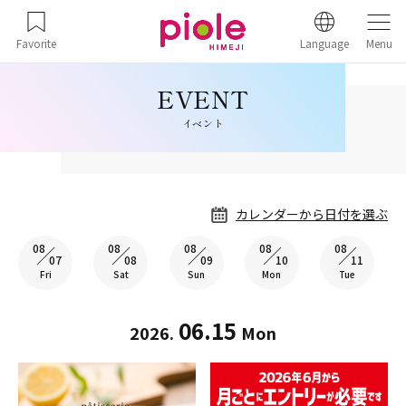
Favorite
Language
Menu
イベント
カレンダーから日付を選ぶ
08
08
08
08
08
07
08
09
10
11
Fri
Sat
Sun
Mon
Tue
06.15
2026.
Mon