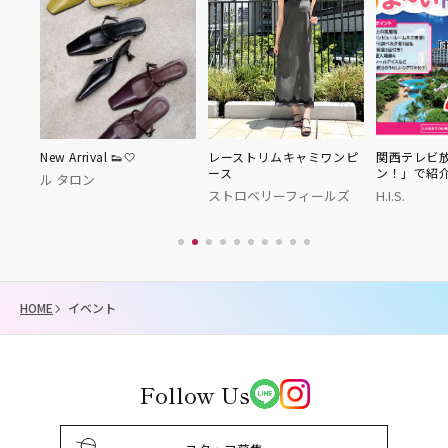
50周
New Arrival 👟🤍
レーストリムキャミワンピ
関西テレビ
ース
ン！」で紹
ル タロン
ストロベリーフィールズ
H.I.S.
HOME
イベント
Follow Us