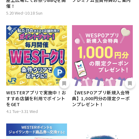
屋上広場にてお祭りBBQを開
プレミアム会員特典のご案内
催！
5.20 Wed~10.18 Sun
WESTERアプリで実施中！お
【WESPOアプリ新規入会特
すすめ店舗を利用でポイント
典】1,000円分の限定クーポ
をGET
ンプレゼント！
4.1 Tue~3.31 Wed