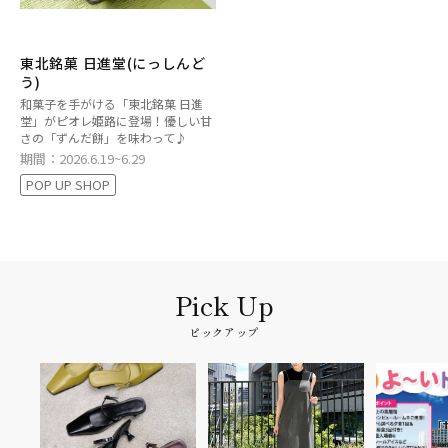
東北銘菓 日進堂(にっしんど
う)
和菓子を手がける「東北銘菓 日進
堂」がピオレ姫路に登場！優しい甘
さの「ずんだ餅」を味わって♪
期間：2026.6.19~6.29
POP UP SHOP
ピックアップ