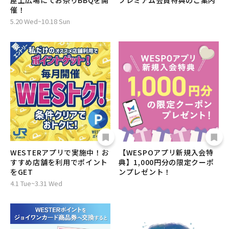
屋上広場にてお祭りBBQを開
プレミアム会員特典のご案内
催！
5.20 Wed~10.18 Sun
WESTERアプリで実施中！お
【WESPOアプリ新規入会特
すすめ店舗を利用でポイント
典】1,000円分の限定クーポ
をGET
ンプレゼント！
4.1 Tue~3.31 Wed