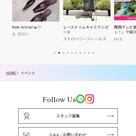
50周
New Arrival 👟🤍
レーストリムキャミワンピ
関西テレビ
ース
ン！」で紹
ル タロン
ストロベリーフィールズ
H.I.S.
HOME
イベント
Follow Us
スタッフ募集
Q＆A／お問い合わせ