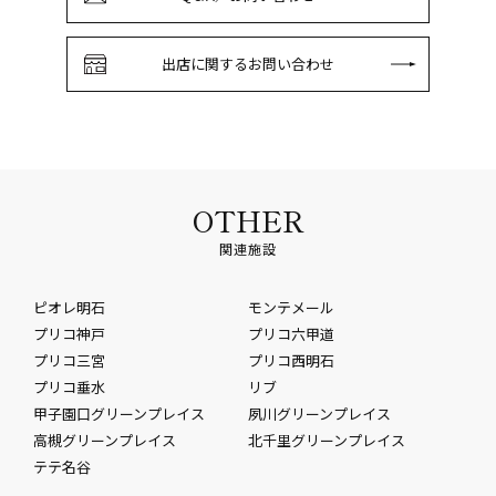
出店に関するお問い合わせ
OTHER
関連施設
ピオレ明石
モンテメール
プリコ神戸
プリコ六甲道
プリコ三宮
プリコ西明石
プリコ垂水
リブ
甲子園口グリーンプレイス
夙川グリーンプレイス
高槻グリーンプレイス
北千里グリーンプレイス
テテ名谷