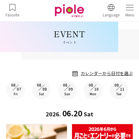
Favorite
Language
Menu
イベント
カレンダーから日付を選ぶ
08
08
08
08
08
07
08
09
10
11
Fri
Sat
Sun
Mon
Tue
06.20
2026.
Sat