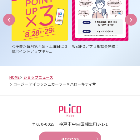
員様
＜予告＞毎月第４金・土曜日は３
WESPOアプリ相談会開催！
プ
倍ポイントアップキャ...
HOME
ショップニュース
コージー アイラッシュカーラー×ハローキティ♥️
〒650-0025 神⼾市中央区相⽣町3-1-1
access