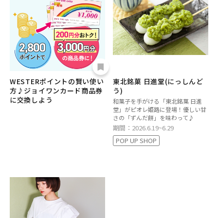
WESTERポイントの賢い使い
東北銘菓 日進堂(にっしんど
方♪ジョイワンカード商品券
う)
に交換しよう
和菓子を手がける「東北銘菓 日進
堂」がピオレ姫路に登場！優しい甘
さの「ずんだ餅」を味わって♪
期間：2026.6.19~6.29
POP UP SHOP