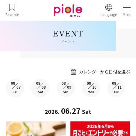
Favorite
Language
Menu
イベント
カレンダーから日付を選ぶ
08
08
08
08
08
07
08
09
10
11
Fri
Sat
Sun
Mon
Tue
06.27
2026.
Sat