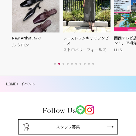
🤍
レーストリムキャミワンピ
関西テレビ放送「よ～いド
Fur 
ース
ン！」で紹介されました！
ラン
ストロベリーフィールズ
H.I.S.
HOME
イベント
Follow Us
スタッフ募集